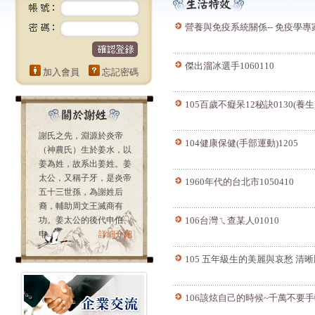
營養與免疫系統關係-- 免疫學專家
傑出溜冰選手1060110
加入會員
忘記密碼
105百歲不癡呆12秘訣0130(養生
謝氏之先，淵源於炎帝
104健康保健(手部運動)1205
（神農氏）生於姜水，以
姜為姓，故系出姜姓。姜
太公，又稱子牙，是炎帝
1960年代的台北市1050410
五十三世孫，為謝姓后
裔，輔助周文王滅商有
功。姜太公的後代申伯、
106台灣ㄟ查某人01010
申...
詳細介紹
105 五年級生的美麗與哀愁 清晰版
106該炫自己的時候~千萬不要手軟