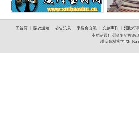
回首頁
|
關於謝姓
|
公告訊息
|
宗親會交流
|
文創專刊
|
活動行
本網站最佳瀏覽解析度為10
謝氏寶樹家族 Xie Baos