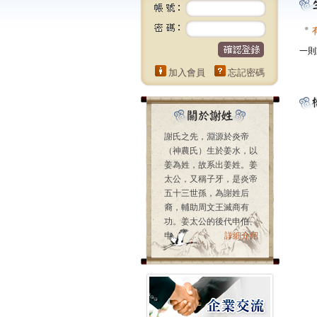
一則
加入會員
忘記密碼
謝氏之先，淵源於炎帝
（神農氏）生於姜水，以
姜為姓，故系出姜姓。姜
太公，又稱子牙，是炎帝
五十三世孫，為謝姓后
裔，輔助周文王滅商有
功。姜太公的後代申伯、
申...
詳細介紹