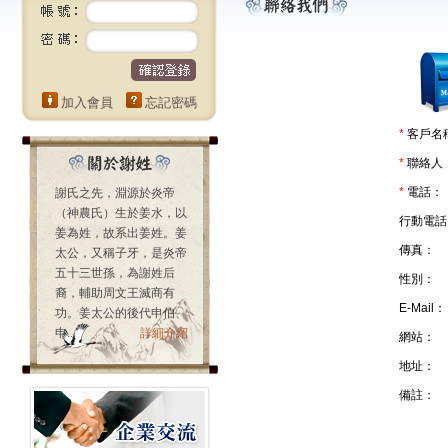
加入會員
忘記密碼
*
客戶名
*
聯絡人
*
電話：
謝氏之先，淵源於炎帝
（神農氏）生於姜水，以
行動電話
姜為姓，故系出姜姓。姜
傳真：
太公，又稱子牙，是炎帝
五十三世孫，為謝姓后
性別：
裔，輔助周文王滅商有
E-Mail：
功。姜太公的後代申伯、
申...
詳細介紹
網站：
地址：
備註：