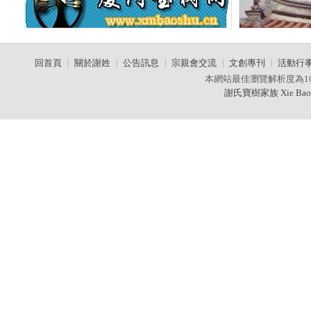
回首頁
|
關於謝姓
|
公告訊息
|
宗親會交流
|
文創專刊
|
活動行
本網站最佳瀏覽解析度為10
謝氏寶樹家族 Xie Baos