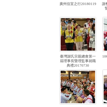
廣州信宜之行20180119
謝
臺灣謝氏宗親總會第一
1
屆理事長暨理監事就職
典禮20170730