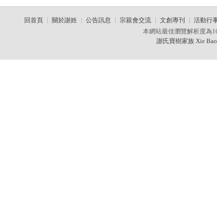
回首頁
|
關於謝姓
|
公告訊息
|
宗親會交流
|
文創專刊
|
活動行
本網站最佳瀏覽解析度為10
謝氏寶樹家族 Xie Baos