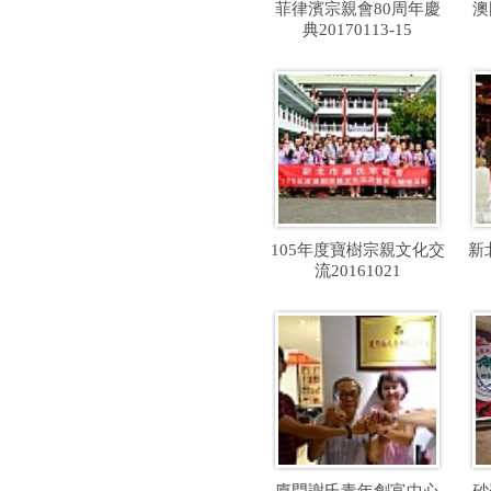
菲律濱宗親會80周年慶
澳
典20170113-15
105年度寶樹宗親文化交
新
流20161021