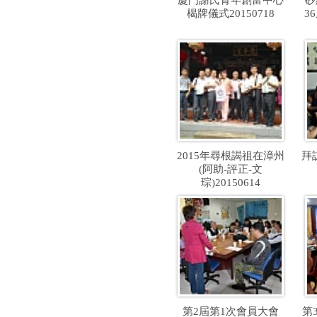
廈門謝氏青年創富中心
砂
楬牌儀式20150718
3
2015年尋根謁祖在漳州
拜
(阿助-評正-文
琮)20150614
第2屆第1次會員大會
第