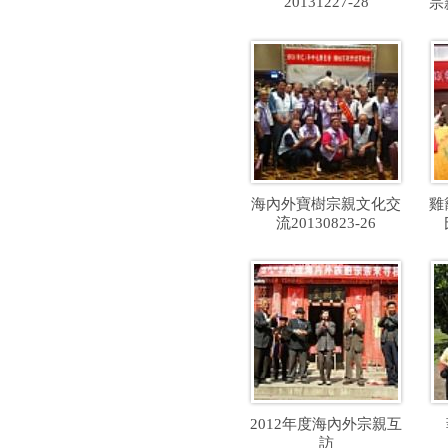
20131227-28
宗
海內外寶樹宗親文化交
雞
流20130823-26
2012年度海內外宗親互
訪