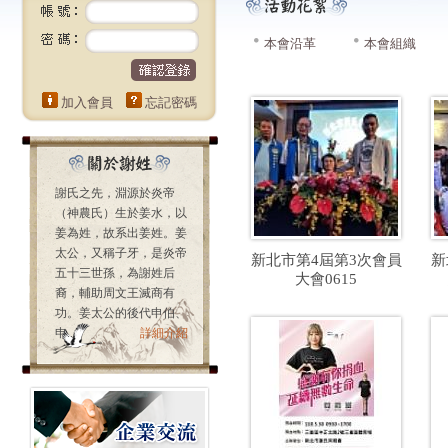
本會沿革
本會組織
加入會員
忘記密碼
謝氏之先，淵源於炎帝
（神農氏）生於姜水，以
姜為姓，故系出姜姓。姜
太公，又稱子牙，是炎帝
新北市第4屆第3次會員
新
五十三世孫，為謝姓后
大會0615
裔，輔助周文王滅商有
功。姜太公的後代申伯、
申...
詳細介紹