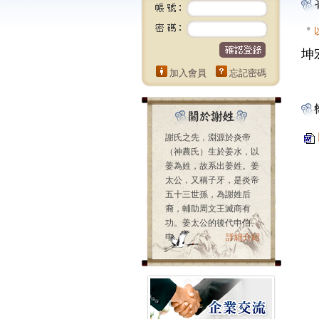
坤
加入會員
忘記密碼
謝氏之先，淵源於炎帝
（神農氏）生於姜水，以
姜為姓，故系出姜姓。姜
太公，又稱子牙，是炎帝
五十三世孫，為謝姓后
裔，輔助周文王滅商有
功。姜太公的後代申伯、
申...
詳細介紹